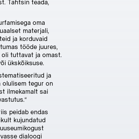
st. Tahtsin teada,
surfamisega oma
aalset materjali,
eid ja korduvaid
eatumas tööde juures,
oli tuttavat ja omast.
või ükskõiksuse.
stematiseeritud ja
a olulisem tegur on
st ilmekamalt sai
astutus.“
iis peidab endas
ikult kujundatud
 muuseumikogust
avasse dialoogi