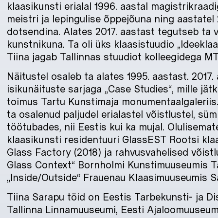
klaasikunsti erialal 1996. aastal magistrikraa
meistri ja lepingulise õppejõuna ning aastate
dotsendina. Alates 2017. aastast tegutseb ta 
kunstnikuna. Ta oli üks klaasistuudio „Ideeklaa
Tiina jagab Tallinnas stuudiot kolleegidega MT
Näitustel osaleb ta alates 1995. aastast. 2017.
isikunäituste sarjaga „Case Studies“, mille jä
toimus Tartu Kunstimaja monumentaalgaleriis.
ta osalenud paljudel erialastel võistlustel, sü
töötubades, nii Eestis kui ka mujal. Olulisemat
klaasikunsti residentuuri GlassEST Rootsi kl
Glass Factory (2018) ja rahvusvahelised võist
Glass Context“ Bornholmi Kunstimuuseumis Ta
„Inside/Outside“ Frauenau Klaasimuuseumis Sa
Tiina Sarapu töid on Eestis Tarbekunsti- ja D
Tallinna Linnamuuseumi, Eesti Ajaloomuuseum