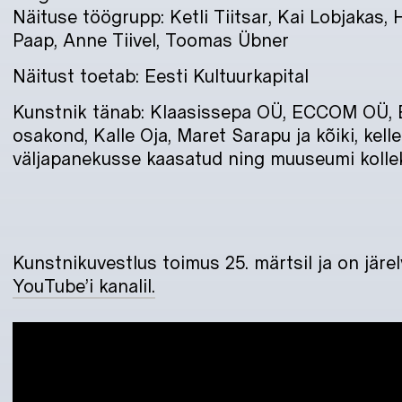
Näituse töögrupp: Ketli Tiitsar, Kai Lobjakas,
Paap, Anne Tiivel, Toomas Übner
Näitust toetab: Eesti Kultuurkapital
Kunstnik tänab: Klaasissepa OÜ, ECCOM OÜ, E
osakond, Kalle Oja, Maret Sarapu ja kõiki, kell
väljapanekusse kaasatud ning muuseumi kollekt
Kunstnikuvestlus toimus 25. märtsil ja on järe
YouTube’i kanalil.