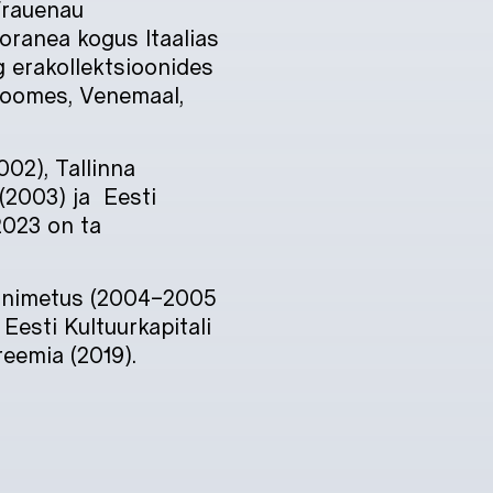
Frauenau
ranea kogus Itaalias
 erakollektsioonides
 Soomes, Venemaal,
002), Tallinna
(2003) ja Eesti
2023 on ta
aunimetus (2004–2005
Eesti Kultuurkapitali
reemia (2019).