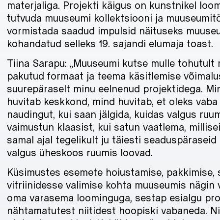
materjaliga. Projekti käigus on kunstnikel loo
tutvuda muuseumi kollektsiooni ja muuseumit
vormistada saadud impulsid näituseks muuseum
kohandatud selleks 19. sajandi elumaja toast.
Tiina Sarapu: „Muuseumi kutse mulle tohutult m
pakutud formaat ja teema käsitlemise võimal
suurepäraselt minu eelnenud projektidega. Mi
huvitab keskkond, mind huvitab, et oleks vaba
naudingut, kui saan jälgida, kuidas valgus ruum
vaimustun klaasist, kui satun vaatlema, millis
samal ajal tegelikult ju täiesti seaduspäraseid
valgus üheskoos ruumis loovad.
Küsimustes esemete hoiustamise, pakkimise, 
vitriinidesse valimise kohta muuseumis nägin 
oma varasema loominguga, sestap esialgu pro
nähtamatutest niitidest hoopiski vabaneda. Niis