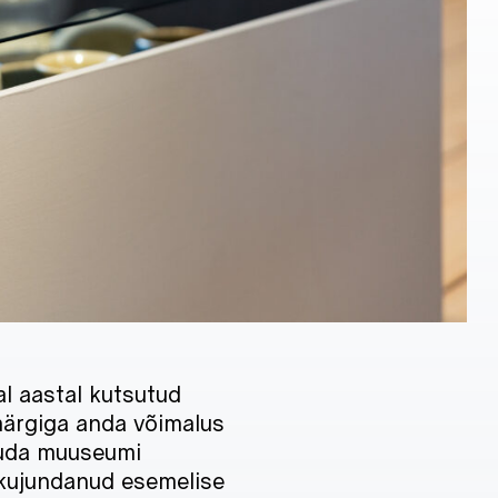
l aastal kutsutud
smärgiga anda võimalus
studa muuseumi
 kujundanud esemelise