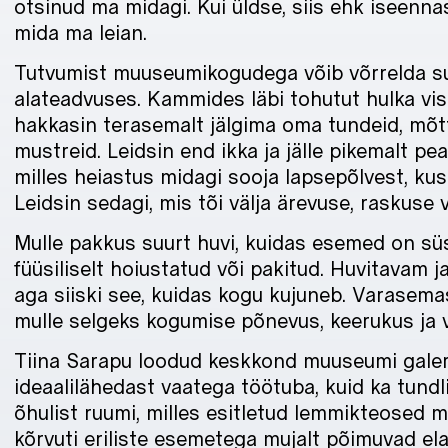
otsinud ma midagi. Kui üldse, siis ehk iseenna
mida ma leian.
Tutvumist muuseumikogudega võib võrrelda 
alateadvuses. Kammides läbi tohutut hulka visu
hakkasin terasemalt jälgima oma tundeid, mõtt
mustreid. Leidsin end ikka ja jälle pikemalt p
milles heiastus midagi sooja lapsepõlvest, kus 
Leidsin sedagi, mis tõi välja ärevuse, raskuse 
Mulle pakkus suurt huvi, kuidas esemed on sü
füüsiliselt hoiustatud või pakitud. Huvitavam j
aga siiski see, kuidas kogu kujuneb. Varasema
mulle selgeks kogumise põnevus, keerukus ja v
Tiina Sarapu loodud keskkond muuseumi galer
ideaalilähedast vaatega töötuba, kuid ka tundl
õhulist ruumi, milles esitletud lemmikteosed
kõrvuti eriliste esemetega mujalt põimuvad el