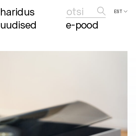
haridus
EST
uudised
e-pood