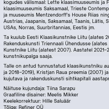
kogudes välismaal: Lette klaasimuuseumis ja 
klaasimuuseumis Saksamaal, Trieste Contempo
ja muuseumis Mentzendorff’s House Riias ning
Austrias, Jaapanis, Saksamaal, Taanis, Lätis,
USAs, Norras, Suurbritannias, Eestis jm.
Ta kuulub Eesti Klaasikunstnike Liitu (alates 2
Rakenduskunsti Triennaali Ühendusse (alates 
Kunstnike Liitu (alatest 2007). Aastatel 2021–
kunstnikupalga saaja.
Talle on antud tunnustatud klaasikunstniku 
ja 2018–2019), Kristjan Raua preemia (2007) ja 
kujutava ja rakenduskunsti sihtkapitali aastap
Näituse kujundaja: Tiina Sarapu
Graafiline disainer: Meelis Mikker
Keelekorrektuur: Hille Saluäär
Tõlge: Refiner OÜ