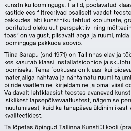
kunstniku loominguga. Hallid, poolavatud klaasi
kastide ees filtreerivad osaliselt vaadet teoste
pakkudes läbi kunstniku tehtud koolutuste, gra
looritatud oleku uut perspektiivi ning mõtteain
toas“ on valgust, piisavalt aega ja ruumi, mid
loominguga pakkuda soovib.
Tiina Sarapu (snd 1971) on Tallinnas elav ja tö
kes kasutab klaasi installatsioonide ja skulptu
loomiseks. Tema fookuses on klaasi kui pide
materjaliga nähtava ja nähtamatu ruumi tajumi
piiride vaatlemine, kirjeldamine ja omal viisil
Valdavalt lehtklaasist teostes avanevad kuns
isiklikest lapsepõlvevaatlustest, nägemise per
muutumisest, kuid ka tänapäeva üldinimlikest 
kvaliteetidest.
Ta lõpetas õpingud Tallinna Kunstiülikooli (p