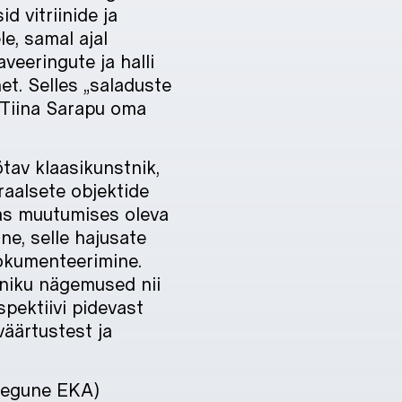
d vitriinide ja
le, samal ajal
veeringute ja halli
et. Selles „saladuste
a Tiina Sarapu oma
ötav klaasikunstnik,
raalsete objektide
vas muutumises oleva
ne, selle hajusate
 dokumenteerimine.
tniku nägemused nii
spektiivi pidevast
väärtustest ja
raegune EKA)