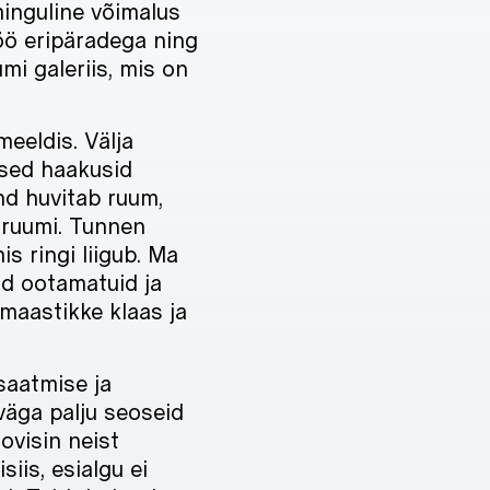
minguline võimalus
öö eripäradega ning
i galeriis, mis on
eeldis. Välja
used haakusid
nd huvitab ruum,
 ruumi. Tunnen
is ringi liigub. Ma
eid ootamatuid ja
 maastikke klaas ja
saatmise ja
väga palju seoseid
ovisin neist
iis, esialgu ei