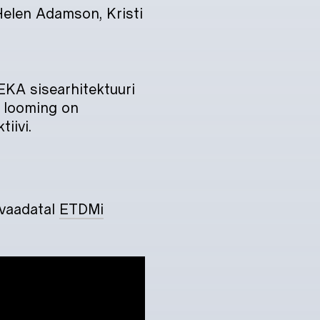
 Helen Adamson, Kristi
KA sisearhitektuuri
e looming on
iivi.
lvaadatal
ETDMi